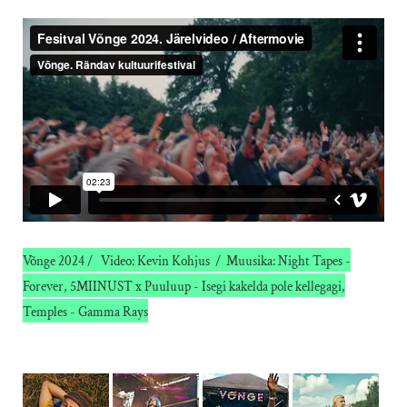
Võnge 2024 / Video: Kevin Kohjus / Muusika: Night Tapes -
Forever, 5MIINUST x Puuluup - Isegi kakelda pole kellegagi,
Temples - Gamma Rays