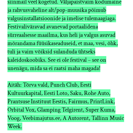
siinmail veel kogetud. Väljapaistvaim kodumaine
ja rahvusvaheline alt/pop-muusika põimub
valgusinstallatsioonide ja imelise tulemaagiaga.
Festivaliväravad avanevad portaalidena
sürreaalsesse maailma, kus heli ja valgus asuvad
mõrandama füüsikaseaduseid, et maa, vesi, õhk,
tuli ja vaim võiksid sulanduda ühtseks
kaleidoskoobiks. See ei ole festival – see on
unenägu, mida sa ei raatsi maha magada!
Aitäh: Tõrva vald, Punch Club, Eesti
Kultuurkapital, Eesti Loto, Saku, Rohe Auto,
Prantsuse Instituut Eestis, Fairmus, PrintLink,
Orbital Vox, Glamping Telgirent, Super Kuma,
Voog, Veebimajutus.ee, A Autorent, Tallinn Music
Week.