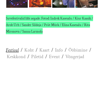
Suvefestivalid läbi aegade. Fotod: Indrek Kasesalu / Kiur Kaasik /
Arob Urb / Sander Sildoja / Priit Mürk / Elina Kasesalu / Rita
Mironova / Sanna Larmola
Festival
/
Koht
/
Kaart
/
Info
/
Ööbimine
/
Keskkond
/
Piletid
/
Event
/
Võngerjad