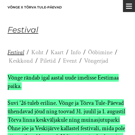
VÕNGE X TÕRVA TULE-PÄEVAD
Festival
Festival
/
Koht
/
Kaart
/
Info
/
Ööbimine
/
Keskkond
/
Piletid
/
Event
/
Võngerjad
Võnge rändab igal aastal uude imelisse Eestimaa
paika.
Suvi '26 tuleb eriline. Võnge ja Tõrva Tule-Päevad
ühendavad jõud ning toovad 31. juulil ja 1. augustil
Tõrva linna keskväljakule ning muinasjutuparki
Õhne jõe ja Veskijärve kallastel festivali, mida pole