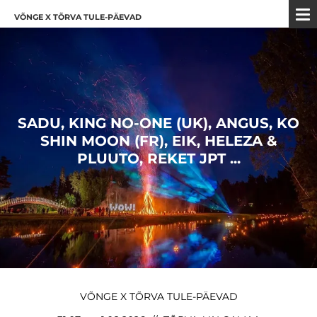
VÕNGE X TÕRVA TULE-PÄEVAD
SADU, KING NO-ONE (UK), ANGUS, KO
SHIN MOON (FR), EIK, HELEZA &
PLUUTO, REKET JPT ...
VÕNGE X TÕRVA TULE-PÄEVAD