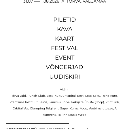
31.07 ––– 1.08.2026 // TÕRVA, VALGAMAA
PILETID
KAVA
KAART
FESTIVAL
EVENT
VÕNGERJAD
UUDISKIRI
Aitäh:
Tõrva vald, Punch Club, Eesti Kultuurkapital, Eesti Loto, Saku, Rohe Auto,
Prantsuse Instituut Eestis, Fairmus, Tõrva Tarbijate Ühiste (Coop), PrintLink,
Orbital Vox, Glamping Telgirent, Super Kuma, Voog, Veebimajutus.ee, A
Autorent, Tallinn Music Week